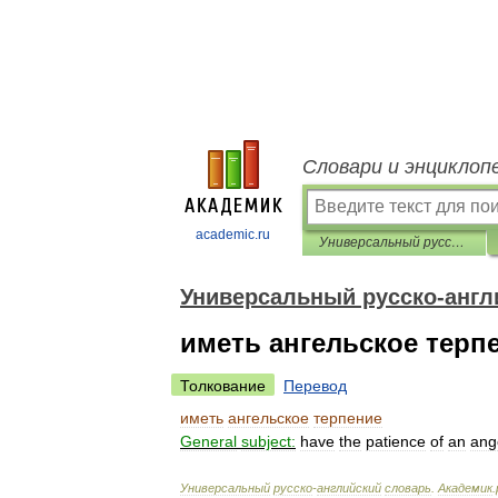
Словари и энциклоп
academic.ru
Универсальный русско-английский словарь
Универсальный русско-англ
иметь ангельское терп
Толкование
Перевод
иметь
ангельское
терпение
General
subject:
have
the
patience
of
an
ang
Универсальный
русско
-
английский
словарь
.
Академик
.