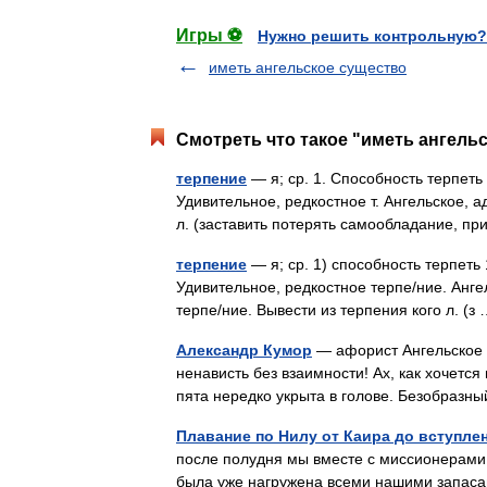
Игры ⚽
Нужно решить контрольную?
иметь ангельское существо
Смотреть что такое "иметь ангельс
терпение
— я; ср. 1. Способность терпеть 
Удивительное, редкостное т. Ангельское, ад
л. (заставить потерять самообладание, 
терпение
— я; ср. 1) способность терпеть 
Удивительное, редкостное терпе/ние. Анге
терпе/ние. Вывести из терпения кого л. (
Александр Кумор
— афорист Ангельское т
ненависть без взаимности! Ах, как хочется
пята нередко укрыта в голове. Безобразн
Плавание по Нилу от Каира до вступле
после полудня мы вместе с миссионерами 
была уже нагружена всеми нашими запасам