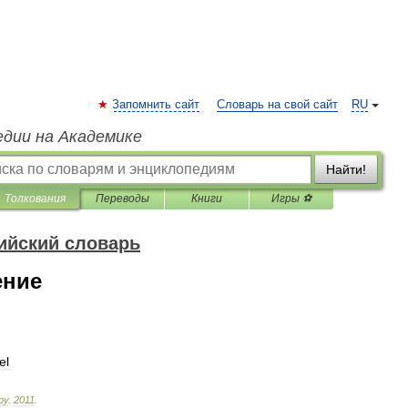
Запомнить сайт
Словарь на свой сайт
RU
едии на Академике
Найти!
Толкования
Переводы
Книги
Игры ⚽
ийский словарь
ение
el
ру
.
2011
.