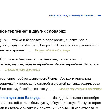
иметь арендованную землю
кое терпение" в других словарях:
(1 зн.), стойко и безропотно переносить, сносить что л.
ское, гордое т. Иметь т. Потерять т. Вывести из терпения кого
привести в крайне… …
Энциклопедический словарь
1), стойко и безропотно переносить, сносить что л.
льское, адское, гордое терпе/ние. Иметь терпе/ние. Потерять
з …
Словарь многих выражений
ерпение требует дьявольской силы. Ах, как мучительна
 вернуться к природе! с сигарой и рюмкой коньяку. Ахиллесова
ый не потому безобразен, что у… …
Сводная энциклопедия афоризмов
ния в пустыню Бахиуда
— Двадцать восьмого сентября
и их свитой сели в большую удобную нильскую барку, которая
и и стояла у булакской пристани. В обычный час отъезда, у