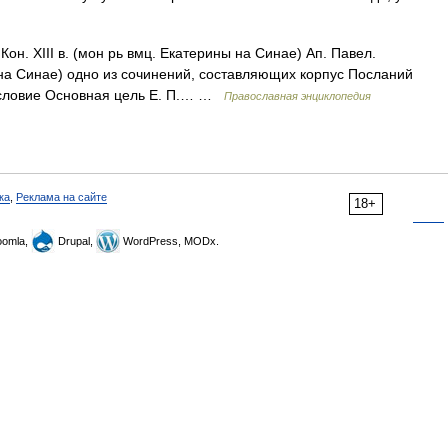
Кон. XIII в. (мон рь вмц. Екатерины на Синае) Ап. Павел.
ны на Синае) одно из сочинений, составляющих корпус Посланий
гословие Основная цель Е. П.… …
Православная энциклопедия
ка
,
Реклама на сайте
18+
omla,
Drupal,
WordPress, MODx.