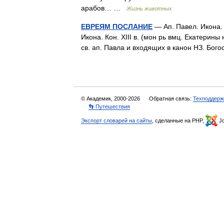
арабов… …
Жизнь животных
ЕВРЕЯМ ПОСЛАНИЕ
— Ап. Павел. Икона. 
Икона. Кон. XIII в. (мон рь вмц. Екатери
св. ап. Павла и входящих в канон НЗ. Бо
© Академик, 2000-2026
Обратная связь:
Техподдерж
👣 Путешествия
Экспорт словарей на сайты
, сделанные на PHP,
Jo